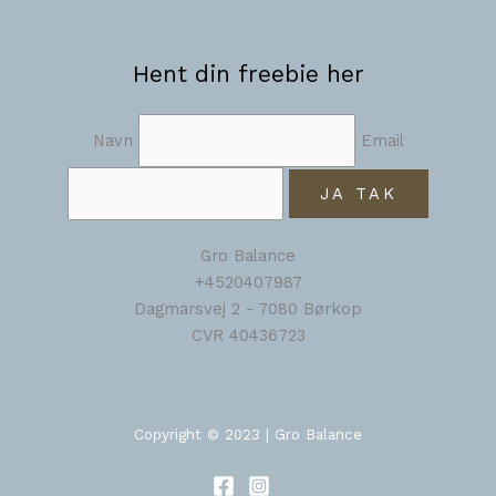
Hent din freebie her
Navn
Email
JA TAK
Gro Balance
+4520407987
Dagmarsvej 2 - 7080 Børkop
CVR 40436723
Copyright © 2023 | Gro Balance