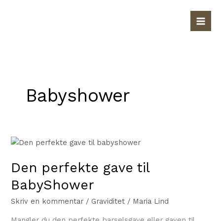
Gå
til
indholdet
Babyshower
Den
perfekte
Den perfekte gave til
gave
til
BabyShower
BabyShower
Skriv en kommentar
/
Graviditet
/
Maria Lind
Mangler du den perfekte barselsgave eller gaven til